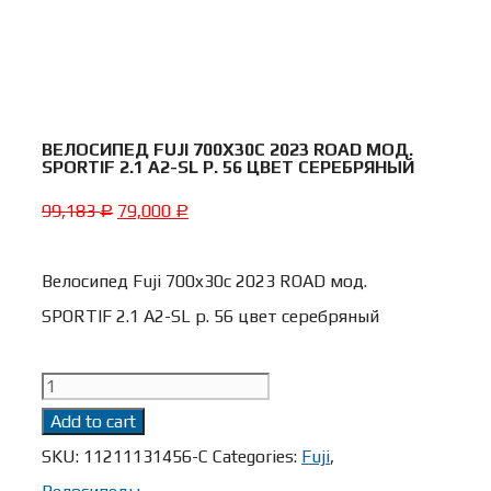
ВЕЛОСИПЕД FUJI 700X30C 2023 ROAD МОД.
SPORTIF 2.1 A2-SL Р. 56 ЦВЕТ СЕРЕБРЯНЫЙ
99,183
79,000
Р
Р
Велосипед Fuji 700x30c 2023 ROAD мод.
SPORTIF 2.1 A2-SL р. 56 цвет серебряный
Велосипед
Fuji
Add to cart
700x30c
SKU:
11211131456-C
Categories:
Fuji
,
2023