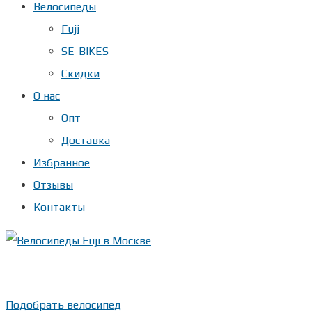
Велосипеды
Fuji
SE-BIKES
Скидки
О нас
Опт
Доставка
Избранное
Отзывы
Контакты
Показать телефон
+ 7(***) ***-**-**
Подобрать велосипед