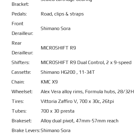
Bracket:
Pedals:
Road, clips & straps
Front
Shimano Sora
Derailleur:
Rear
MICROSHIFT R9
Derailleur:
Shifters:
MICROSHIFT R9 Dual Control, 2 x 9-speed
Cassette:
Shimano HG200 , 11-34T
Chain:
KMC X9
Wheelset:
Alex Vera alloy rims, Formula hubs, 28/32H
Tires:
Vittoria Zaffiro V, 700 x 30c, 26tpi
Tubes:
700 x 30 presta
Brakeset:
Alloy dual pivot, 47mm-57mm reach
Brake Levers:
Shimano Sora