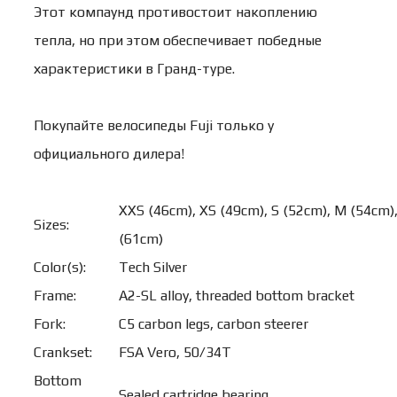
Этот компаунд противостоит накоплению
тепла, но при этом обеспечивает победные
характеристики в Гранд-туре.
Покупайте велосипеды Fuji только у
официального дилера!
XXS (46cm), XS (49cm), S (52cm), M (54cm),
Sizes:
(61cm)
Color(s):
Tech Silver
Frame:
A2-SL alloy, threaded bottom bracket
Fork:
C5 carbon legs, carbon steerer
Crankset:
FSA Vero, 50/34T
Bottom
Sealed cartridge bearing