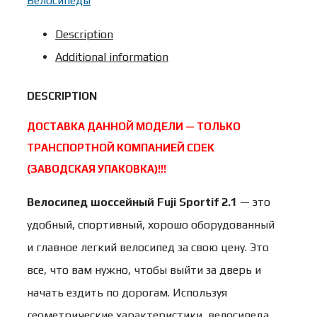
Велосипеды
ROAD
Description
мод.
Additional information
SPORTIF
2.1
DESCRIPTION
A2-
ДОСТАВКА ДАННОЙ МОДЕЛИ — ТОЛЬКО
SL
ТРАНСПОРТНОЙ КОМПАНИЕЙ CDEK
р.
(ЗАВОДСКАЯ УПАКОВКА)!!!
56
Велосипед шоссейный Fuji Sportif 2.1
— это
цвет
удобный, спортивный, хорошо оборудованный
серебряный
и главное легкий велосипед за свою цену. Это
quantity
все, что вам нужно, чтобы выйти за дверь и
начать ездить по дорогам. Используя
геометрические характеристики велосипеда