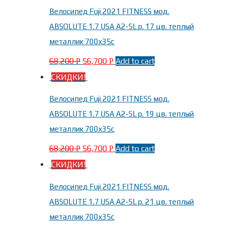
24 дюйма
(1)
Велосипед Fuji 2021 FITNESS мод.
Fuji На рост 160-170 см
(3)
27,5 дюймов
(4)
ABSOLUTE 1.7 USA A2-SL р. 17 цв. теплый
Fuji На рост 168-178 см
(1)
28 дюймов
(1)
металлик 700x35c
Fuji На рост 175-185 см
(2)
29 дюймов
(4)
68,200
56,700
Add to cart
Р
Р
700x30c
(5)
СКИДКИ!
700x35c
(4)
Бренды
-
Велосипед Fuji 2021 FITNESS мод.
700x38c
(5)
ABSOLUTE 1.7 USA A2-SL р. 19 цв. теплый
700x40c
(3)
металлик 700x35c
Fuji
(26)
SE-BIKES
(1)
68,200
56,700
Add to cart
Р
Р
СКИДКИ!
Велосипед Fuji 2021 FITNESS мод.
ABSOLUTE 1.7 USA A2-SL р. 21 цв. теплый
металлик 700x35c
Модель
-