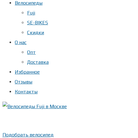
Велосипеды
Fuji
SE-BIKES
Скидки
О нас
Опт
Доставка
Избранное
Отзывы
Контакты
Показать телефон
+ 7(***) ***-**-**
Подобрать велосипед