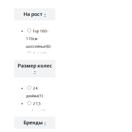
велосипеды
(5)
На рост
-
Fuji 160-
170см
шоссейные
(6)
Fuji 168-
178см
Размер колес
шоссейные
(4)
-
Fuji 175-
183см
24
шоссейные
(3)
дюйма
(1)
Fuji 180-
27,5
188см
дюймов
(4)
шоссейные
(2)
28
Бренды
-
Fuji 185-
дюймов
(1)
196см