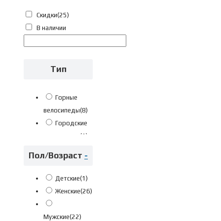
21 дюйм
(4)
Скидки
(25)
Фильтр
23 дюйма
(2)
В наличии
Fuji L 56см рост 175-183см
(1)
Fuji M 54см рост 168-178см
(1)
Тип
Fuji S 52см рост 160-170см
(2)
Fuji XL 58см рост 180-188см
(1)
Горные
Fuji XXL 61см рост 185-196см
(1)
велосипеды
(8)
Городские
велосипеды
(1)
Детские
(1)
Пол/Возраст
-
Дорожные
велосипеды
(17)
Детские
(1)
Фитнес
Женские
(26)
велосипеды
(12)
Шоссейные
Мужские
(22)