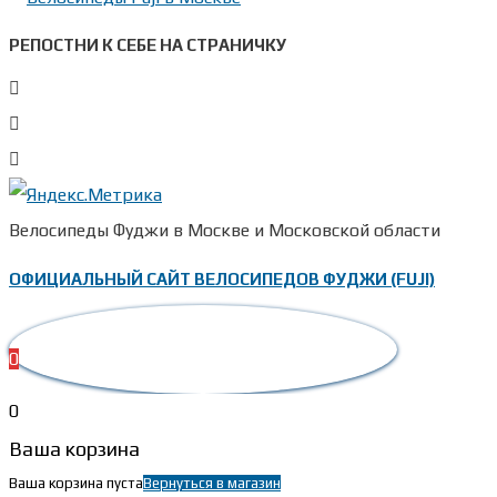
дюймов
(4)
21 дюйм
(4)
РЕПОСТНИ К СЕБЕ НА СТРАНИЧКУ
23
дюйма
(2)
Fuji L 56см
рост 175-
183см
(1)
Fuji M 54см
Велосипеды Фуджи в Москве и Московской области
рост 168-
178см
(1)
ОФИЦИАЛЬНЫЙ САЙТ ВЕЛОСИПЕДОВ ФУДЖИ (FUJI)
Fuji S 52см
рост 160-
170см
(2)
0
Fuji XL 58см
0
рост 180-
188см
(1)
Ваша корзина
Fuji XXL
Ваша корзина пуста
Вернуться в магазин