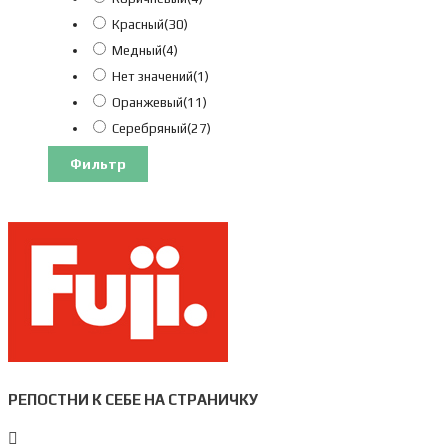
Fuji L 57см рост 175-183см
(5)
Красный
(30)
Fuji M 54см рост 168-178см
(16)
Медный
(4)
Fuji M 55см рост 168-178см
(1)
Нет значений
(1)
Fuji S 51см рост 160-170см
(2)
Оранжевый
(11)
Fuji S 52см рост 160-170см
(23)
Серебряный
(27)
Fuji XL 57.5см рост 180-188см
(5)
Серый
(49)
Fuji XL 58см рост 180-188см
(14)
Фильтр
Синий
(8)
Fuji XL60см рост 180-188см
(3)
Фиолетовый
(5)
Fuji XS 49см рост 152-163см
(4)
чёрный
(45)
Fuji XS 52см рост 158-168см
(1)
Fuji XXL 60см рост 185-196см
(2)
Fuji XXL 61см рост 185-196см
(11)
Fuji XXS 46см рост 145-153см
(2)
Fuji XXXL 64см рост 191-199см
(5)
РЕПОСТНИ К СЕБЕ НА СТРАНИЧКУ