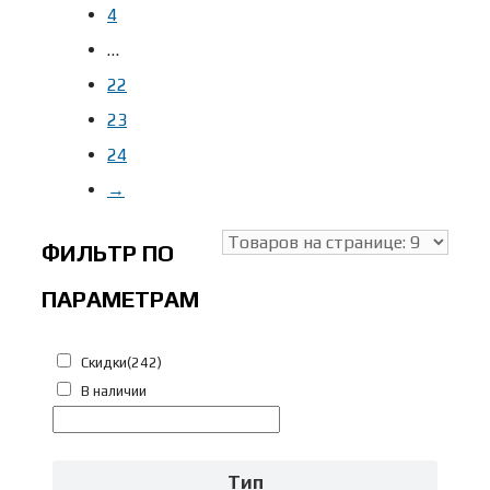
10 дюймов
(4)
4
12 дюймов
(5)
…
13 дюймов
(6)
22
15 дюймов
(11)
23
17 дюймов
(50)
24
19 дюймов
(40)
→
Цвета
-
21 дюйм
(26)
ФИЛЬТР ПО
22 дюйма
(1)
Бежевый
(9)
23 дюйма
(27)
ПАРАМЕТРАМ
Белый
(10)
47см
(5)
Бирюзовый
(26)
52см
(2)
Скидки
(242)
Бронзовый
(6)
В наличии
55см
(5)
Голубой
(30)
Fuji L 54см рост 173-181см
(1)
Жёлтый
(1)
Fuji L 56см рост 175-183см
(11)
Тип