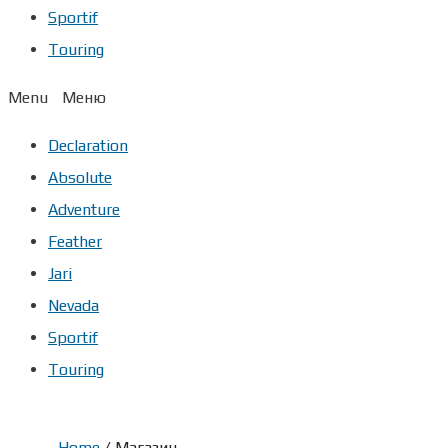
Sportif
Touring
Menu
Declaration
Absolute
Adventure
Feather
Jari
Nevada
Sportif
Touring
Home
/ Магазин