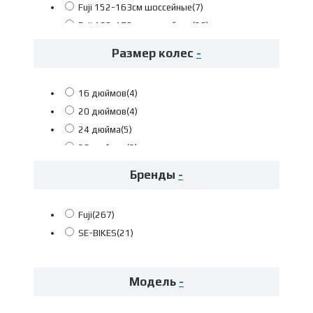
Fuji 152-163см шоссейные
(7)
Fuji 160-170см шоссейные
(29)
Fuji 168-178см шоссейные
(23)
Размер колес
-
Fuji 175-183см шоссейные
(22)
Fuji 180-188см шоссейные
(19)
16 дюймов
(4)
Fuji 185-196см шоссейные
(15)
20 дюймов
(4)
Fuji 191-199см шоссейные
(4)
24 дюйма
(5)
Fuji Детские рост 104-110
(4)
26 дюймов
(2)
Fuji Детские рост 116-135
(4)
27,5 дюймов
(49)
Fuji Детские рост 135-145
(5)
Бренды
-
28 дюймов
(22)
Fuji На рост 145-155 см
(2)
29 дюймов
(84)
Fuji На рост 155-163 см
(9)
Fuji
(267)
700x25c
(3)
Fuji На рост 160-170 см
(47)
SE-BIKES
(21)
700x28c
(6)
Fuji На рост 164-172 см
(1)
700x30c
(39)
Fuji На рост 168-178 см
(39)
700x35c
(22)
Fuji На рост 173-181 см
(3)
Модель
-
700x37c
(13)
Fuji На рост 175-185 см
(22)
700x38c
(8)