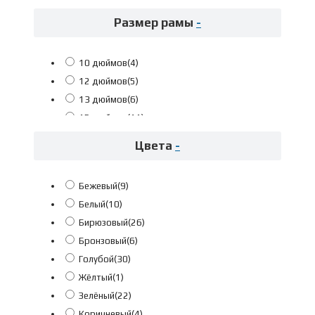
Размер рамы
-
10 дюймов
(4)
12 дюймов
(5)
13 дюймов
(6)
15 дюймов
(11)
17 дюймов
(50)
Цвета
-
19 дюймов
(40)
21 дюйм
(26)
Бежевый
(9)
22 дюйма
(1)
Белый
(10)
23 дюйма
(27)
Бирюзовый
(26)
47см
(5)
Бронзовый
(6)
52см
(2)
Голубой
(30)
55см
(5)
Жёлтый
(1)
Fuji L 54см рост 173-181см
(1)
Зелёный
(22)
Fuji L 56см рост 175-183см
(11)
Коричневый
(4)