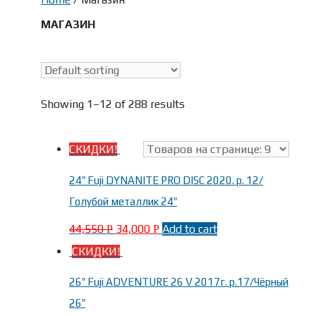
МАГАЗИН
Скидки
(242)
В наличии
Showing 1–12 of 288 results
СКИДКИ!
Тип
24″ Fuji DYNANITE PRO DISC 2020. р. 12/
Голубой металлик 24″
Горные велосипеды
(135)
44,550
34,000
Add to cart
Р
Р
Горные двухподвес
(1)
СКИДКИ!
Городские велосипеды
(19)
Детские
(12)
26″ Fuji ADVENTURE 26 V 2017г. р.17/Чёрный
Дорожные велосипеды
(133)
26″