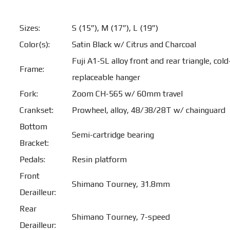
Sizes:
S (15”), M (17”), L (19”)
Color(s):
Satin Black w/ Citrus and Charcoal
Fuji A1-SL alloy front and rear triangle, co
Frame:
replaceable hanger
Fork:
Zoom CH-565 w/ 60mm travel
Crankset:
Prowheel, alloy, 48/38/28T w/ chainguard
Bottom
Semi-cartridge bearing
Bracket:
Pedals:
Resin platform
Front
Shimano Tourney, 31.8mm
Derailleur:
Rear
Shimano Tourney, 7-speed
Derailleur: