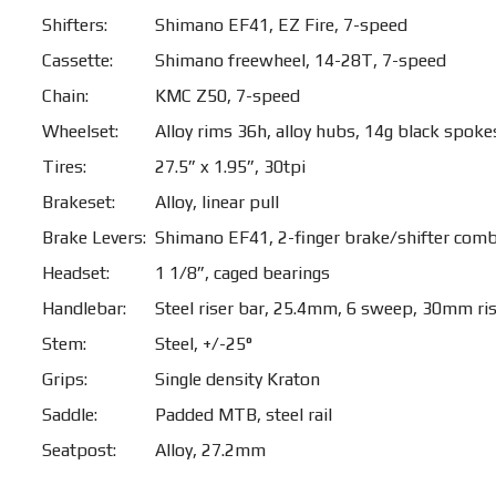
Shifters:
Shimano EF41, EZ Fire, 7-speed
Cassette:
Shimano freewheel, 14-28T, 7-speed
Chain:
KMC Z50, 7-speed
Wheelset:
Alloy rims 36h, alloy hubs, 14g black spoke
Tires:
27.5” x 1.95”, 30tpi
Brakeset:
Alloy, linear pull
Brake Levers:
Shimano EF41, 2-finger brake/shifter com
Headset:
1 1/8”, caged bearings
Handlebar:
Steel riser bar, 25.4mm, 6 sweep, 30mm ri
Stem:
Steel, +/-25°
Grips:
Single density Kraton
Saddle:
Padded MTB, steel rail
Seatpost:
Alloy, 27.2mm