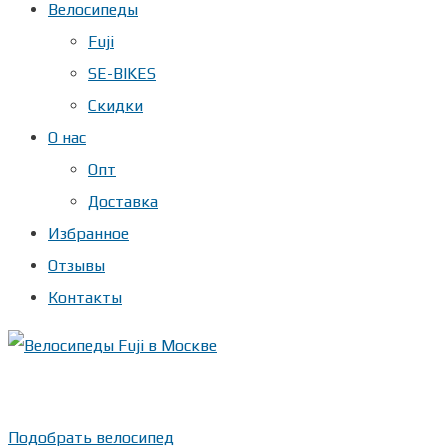
Велосипеды
Fuji
SE-BIKES
Скидки
О нас
Опт
Доставка
Избранное
Отзывы
Контакты
Показать телефон
+ 7(***) ***-**-**
Подобрать велосипед