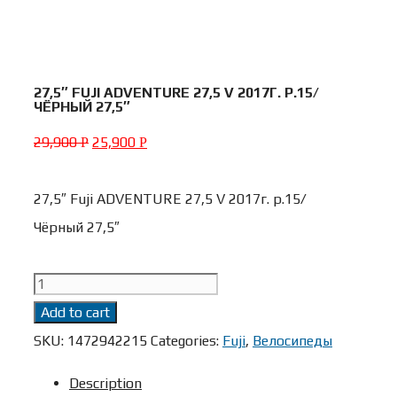
27,5″ FUJI ADVENTURE 27,5 V 2017Г. Р.15/
ЧЁРНЫЙ 27,5″
29,900
25,900
Р
Р
27,5″ Fuji ADVENTURE 27,5 V 2017г. р.15/
Чёрный 27,5″
27,5"
Fuji
Add to cart
ADVENTURE
SKU:
1472942215
Categories:
Fuji
,
Велосипеды
27,5
Description
V