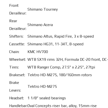
Front
Shimano Tourney
Derailleur:
Rear
Shimano Acera
Derailleur:
Shifters:
Shimano Altus, Rapid Fire, 3 x 8-speed
Cassette:
Shimano HG31, 11-34T, 8-speed
Chain:
KMC HV700
Wheelset:
WTB SX19 rims 32H, Formula DC-20 front, DC-
Tires:
WTB Ranger Comp, 27.5” x 2.25”, 27tpi
Brakeset:
Tektro HD-M275, 180/160mm rotors
Brake
Tektro HD-M275
Levers:
Headset:
1 1/8” sealed bearings
Handlebar:
Oval Concepts riser bar, alloy, 15mm rise