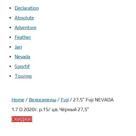
Declaration
Absolute
Adventure
Feather
Jari
Nevada
Sportif
Touring
Home
/
Велосипеды
/
Fuji
/ 27,5″ Fuji NEVADA
1.7 D 2020г. р.15/ цв. Чёрный 27,5″
СКИДКИ!