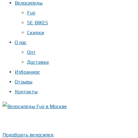
Велосипеды
Fuji
SE-BIKES
Скидки
О нас
Опт
Доставка
Избранное
Отзывы
Контакты
Показать телефон
+ 7(***) ***-**-**
Подобрать велосипед