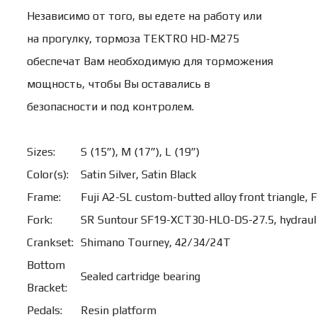
Независимо от того, вы едете на работу или
на прогулку, тормоза TEKTRO HD-M275
обеспечат Вам необходимую для торможения
мощность, чтобы Вы оставались в
безопасности и под контролем.
Sizes:
S (15”), M (17”), L (19”)
Color(s):
Satin Silver, Satin Black
Frame:
Fuji A2-SL custom-butted alloy front triangle, Fu
Fork:
SR Suntour SF19-XCT30-HLO-DS-27.5, hydraul
Crankset:
Shimano Tourney, 42/34/24T
Bottom
Sealed cartridge bearing
Bracket:
Pedals:
Resin platform