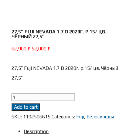
27,5″ FUJI NEVADA 1.7 D 2020Г. Р.15/ ЦВ.
ЧЁРНЫЙ 27,5″
62,900
52,000
Р
Р
27,5″ Fuji NEVADA 1.7 D 2020г. р.15/ цв. Чёрный
27,5″
27,5"
Fuji
Add to cart
NEVADA
SKU:
1192506615
Categories:
Fuji
,
Велосипеды
1.7
Description
D