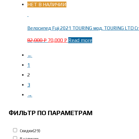
НЕТ В НАЛИЧИИ
Велосипед Fuji 2021 TOURING мод. TOURING LTD Cr-
82,000
70,000
Read more
Р
Р
←
1
2
3
→
ФИЛЬТР ПО ПАРАМЕТРАМ
Скидки
(29)
В наличии